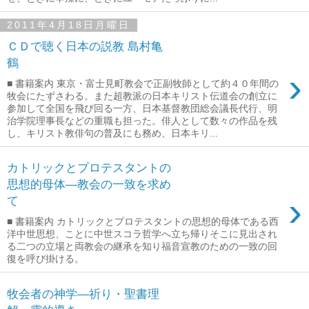
2011年4月18日月曜日
ＣＤで聴く日本の説教 島村亀
鶴
›
■ 書籍案内 東京・富士見町教会で正副牧師として約４０年間の
牧会にたずさわる。また超教派の日本キリスト伝道会の創立に
参加して全国を飛び回る一方、日本基督教団総会議長代行、明
治学院理事長などの重職も担った。俳人として数々の作品を残
し、キリスト教俳句の普及にも務め、日本キリ...
カトリックとプロテスタントの
思想的母体―教会の一致を求め
›
て
■ 書籍案内 カトリックとプロテスタントの思想的母体である西
洋中世思想、ことに中世スコラ哲学へ立ち帰りそこに見出され
る二つの立場と両教会の継承を知り福音宣教のための一致の回
復を呼び掛ける。
牧会者の神学―祈り・聖書理