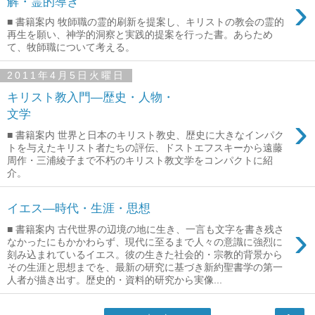
›
解・霊的導き
■ 書籍案内 牧師職の霊的刷新を提案し、キリストの教会の霊的
再生を願い、神学的洞察と実践的提案を行った書。あらため
て、牧師職について考える。
2011年4月5日火曜日
キリスト教入門―歴史・人物・
文学
›
■ 書籍案内 世界と日本のキリスト教史、歴史に大きなインパク
トを与えたキリスト者たちの評伝、ドストエフスキーから遠藤
周作・三浦綾子まで不朽のキリスト教文学をコンパクトに紹
介。
イエス―時代・生涯・思想
›
■ 書籍案内 古代世界の辺境の地に生き、一言も文字を書き残さ
なかったにもかかわらず、現代に至るまで人々の意識に強烈に
刻み込まれているイエス。彼の生きた社会的・宗教的背景から
その生涯と思想までを、最新の研究に基づき新約聖書学の第一
人者が描き出す。歴史的・資料的研究から実像...