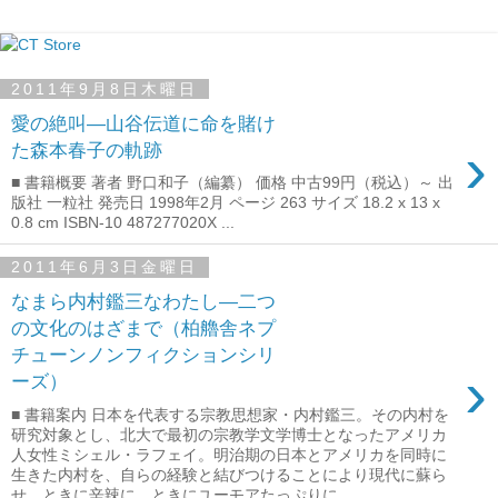
2011年9月8日木曜日
愛の絶叫―山谷伝道に命を賭け
›
た森本春子の軌跡
■ 書籍概要 著者 野口和子（編纂） 価格 中古99円（税込）～ 出
版社 一粒社 発売日 1998年2月 ページ 263 サイズ 18.2 x 13 x
0.8 cm ISBN-10 487277020X ...
2011年6月3日金曜日
なまら内村鑑三なわたし―二つ
の文化のはざまで（柏艪舎ネプ
チューンノンフィクションシリ
›
ーズ）
■ 書籍案内 日本を代表する宗教思想家・内村鑑三。その内村を
研究対象とし、北大で最初の宗教学文学博士となったアメリカ
人女性ミシェル・ラフェイ。明治期の日本とアメリカを同時に
生きた内村を、自らの経験と結びつけることにより現代に蘇ら
せ、ときに辛辣に、ときにユーモアたっぷりに...