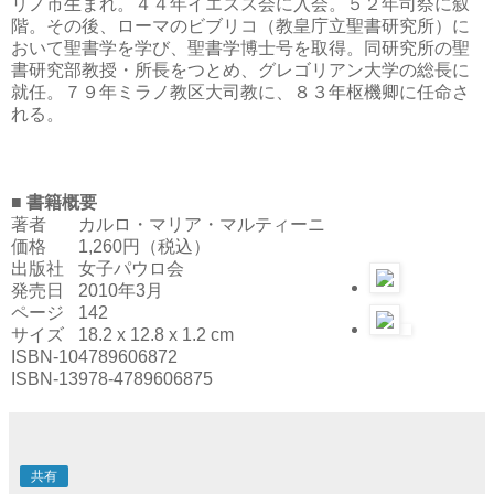
リノ市生まれ。４４年イエズス会に入会。５２年司祭に叙
階。その後、ローマのビブリコ（教皇庁立聖書研究所）に
おいて聖書学を学び、聖書学博士号を取得。同研究所の聖
書研究部教授・所長をつとめ、グレゴリアン大学の総長に
就任。７９年ミラノ教区大司教に、８３年枢機卿に任命さ
れる。
■ 書籍概要
著者
カルロ・マリア・マルティーニ
価格
1,260円（税込）
出版社
女子パウロ会
発売日
2010年3月
ページ
142
サイズ
18.2 x 12.8 x 1.2 cm
ISBN-10
4789606872
ISBN-13
978-4789606875
共有