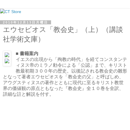
2010年12月13日月曜日
エウセビオス「教会史」（上）（講談
社学術文庫）
■ 書籍案内
イエスの出現から「殉教の時代」を経てコンスタンテ
ィヌス帝のミラノ勅令による「公認」まで、キリスト
教最初期３００年の歴史。以後記される教会史の雛形
となって著者エウセビオスを「教会史の父」と呼ばしめ、
アウグスティヌスの著作とともに現代に至るキリスト教世
界の価値観の原点ともなった『教会史』全１０巻を全訳、
詳細な註と解説を付す。