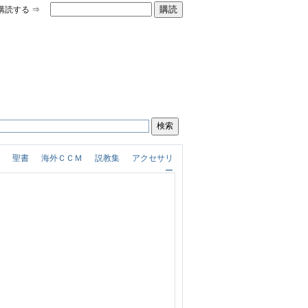
購読する ⇒
聖書
海外ＣＣＭ
説教集
アクセサリ
アーサー・ホーランド 不良牧師の愛活ＢＩＢＬＥ（1,365円）
ー