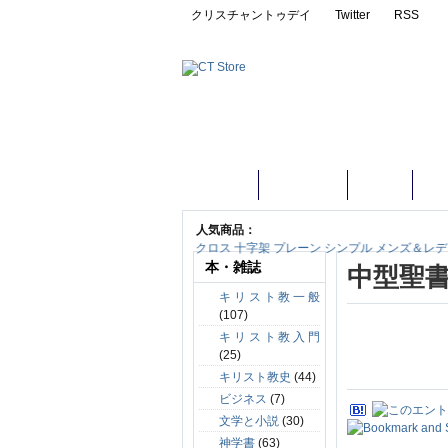
クリスチャントゥデイ
Twitter
RSS
ホーム
おすすめ
聖書
本
人気商品：
クロス 十字架 プレーン シンプル メンズ＆レディース
本・雑誌
中型聖書
キリスト教一般
(107)
キリスト教入門
(25)
キリスト教史
(44)
ビジネス
(7)
文学と小説
(30)
神学書
(63)