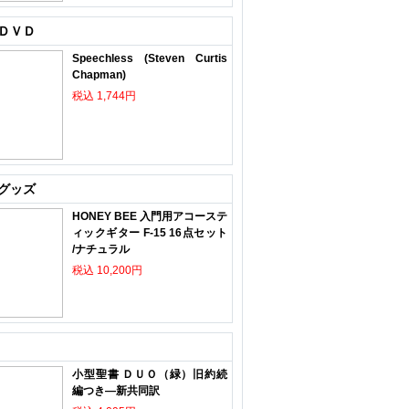
ＤＶＤ
Speechless (Steven Curtis
Chapman)
税込 1,744円
グッズ
HONEY BEE 入門用アコーステ
ィックギター F-15 16点セット
/ナチュラル
税込 10,200円
小型聖書 ＤＵＯ（緑）旧約続
編つき―新共同訳