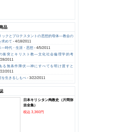
商品
リックとプロテスタントの思想的母体―教会の
を求めて
- 4/18/2011
ス―時代・生涯・思想
- 4/5/2011
の衝突とキリスト教―文化社会倫理学的考
/28/2011
ある無条件降伏―神にすべてを明け渡すと
/22/2011
架を生きるしもべ
- 3/22/2011
誌
日本キリシタン殉教史（片岡弥
吉全集）
税込 3,360円