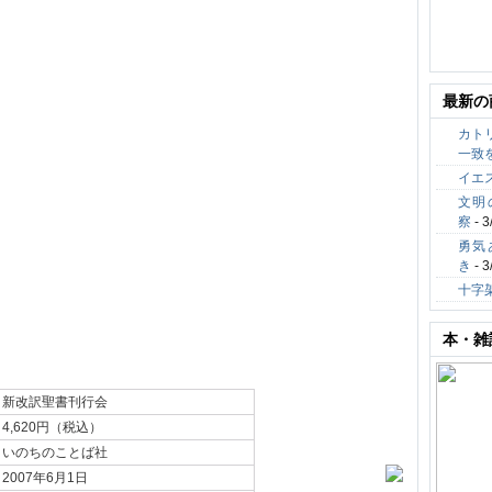
最新の
カト
一致
イエ
文明
察
- 3
勇気
き
- 3
十字
本・雑
新改訳聖書刊行会
4,620円（税込）
いのちのことば社
2007年6月1日