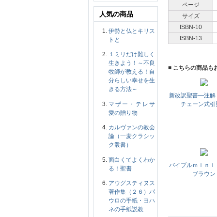
ページ
人気の商品
サイズ
ISBN-10
伊勢と仏とキリス
ISBN-13
トと
１ミリだけ難しく
生きよう！～不良
■ こちらの商品も
牧師が教える！自
分らしい幸せを生
きる方法～
新改訳聖書―注解
マザー・テレサ
チェーン式引
愛の贈り物
カルヴァンの教会
論（一麦クラシッ
ク叢書）
面白くてよくわか
バイブルｍｉｎｉ
る！聖書
ブラウン
アウグスティヌス
著作集（２６）パ
ウロの手紙・ヨハ
ネの手紙説教