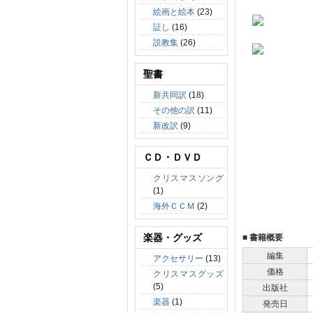
絵画と絵本
(23)
証し
(16)
説教集
(26)
聖書
新共同訳
(18)
その他の訳
(11)
新改訳
(9)
ＣＤ・ＤＶＤ
クリスマスソング
(1)
海外ＣＣＭ
(2)
楽器・グッズ
■ 書籍概要
編集
アクセサリー
(13)
価格
クリスマスグッズ
(5)
出版社
楽器
(1)
発売日