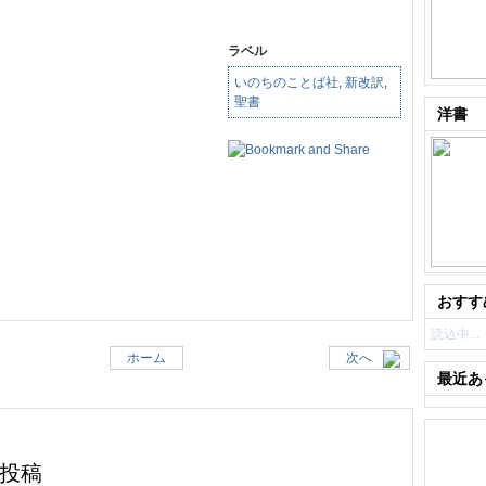
ラベル
いのちのことば社
,
新改訳
,
聖書
洋書
おすす
読込中...
ホーム
次へ
最近あ
:
投稿