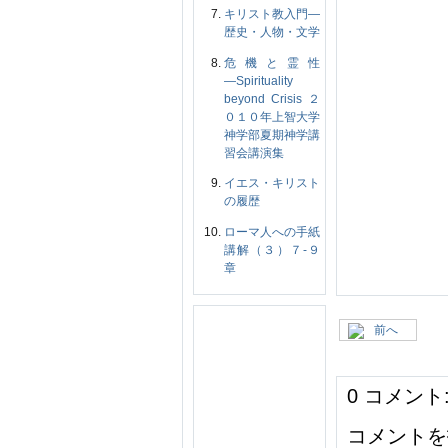
キリスト教入門―
歴史・人物・文学
危機と霊性
―Spirituality
beyond Crisis ２
０１０年上智大学
神学部夏期神学講
習会講演集
イエス・キリスト
の履歴
ローマ人への手紙
講解（３）７‐９
章
前へ
0 コメント
コメントを