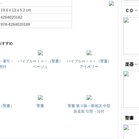
-
19.6 x 13 x 5.2 cm
ＣＤ・
4264020182
978-4264020189
おすすめ
・索引・
バイブルｍｉｎｉ（聖書）
バイブルｍｉｎｉ（聖書）
楽器・
照付
ベージュ
アイボリー
（聖書）
聖書
聖書 第３版―新改訳 中型
折皮装 引照・注付
聖書