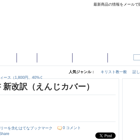
最新商品の情報をメールで
・雑誌
洋書
ＣＤ・ＤＶＤ
楽器・グッズ
人気ジャンル：
キリスト教一般
証し
（1,800円、40%ＯＦＦ）
 新改訳（えんじカバー）
0 コメント